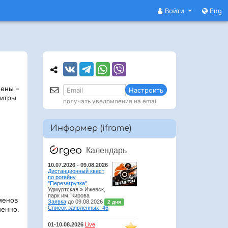
Войти
Eng
мены –
Настроить
титры
получать уведомления на email
Информер (iframe)
менов
менно.