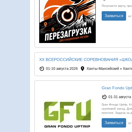
Получаете карту, пр
Заявиться
ос
XX ВСЕРОССИЙСКИЕ СОРЕВНОВАНИЯ «ШКО
01-10 августа 2026
Ханты-Мансийский » Хант
Gran Fondo Uptr
01-31 августа
Гран Фондо Uptrip. 
групповой заезд. Для
платное. Задача за 
Заявиться
ос