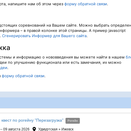
орта, напишите нам об этом через
форму обратной связи
.
едстоящих соревнований на Вашем сайте. Можно выбрать определе
информера – в правой колонке этой страницы. А пример javascript
.
Сгенерировать Информер для Вашего сайта
.
жка
истемы и информацию о нововведения вы можете найти в нашем
бл
 идеи по улучшению функционала или есть замечания, их можно
идеи
.
з
форму обратной связи
.
квест по рогейну "Перезагрузка"
Рогейн
– 09 августа 2026
Удмуртская » Ижевск