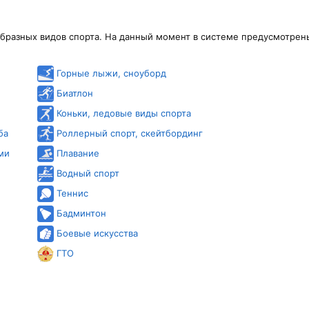
образных видов спорта. На данный момент в системе предусмотрен
Горные лыжи, сноуборд
Биатлон
Коньки, ледовые виды спорта
ба
Роллерный спорт, скейтбординг
ми
Плавание
Водный спорт
Теннис
Бадминтон
Боевые искусства
ГТО