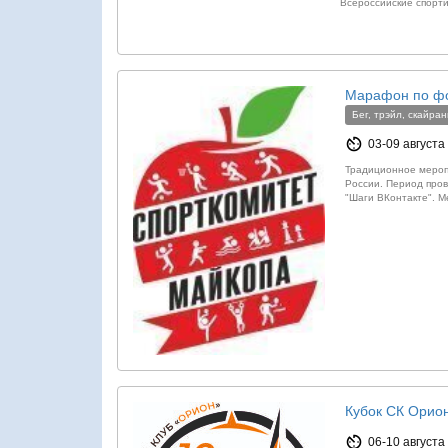
Всероссийские спорт
Марафон по фо
Бег, трэйл, скайран
03-09 августа
Традиционное мероп
России. Период пров
"Шаги ВКонтакте". 
Кубок СК Орио
06-10 августа