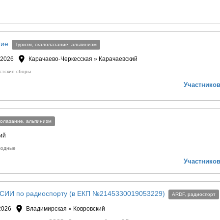
тие
Туризм, скалолазание, альпинизм
 2026
Карачаево-Черкесская » Карачаевский
стские сборы
Участников
лолазание, альпинизм
ий
водные
Участников
СИИ по радиоспорту (в ЕКП №2145330019053229)
ARDF, радиоспорт
2026
Владимирская » Ковровский