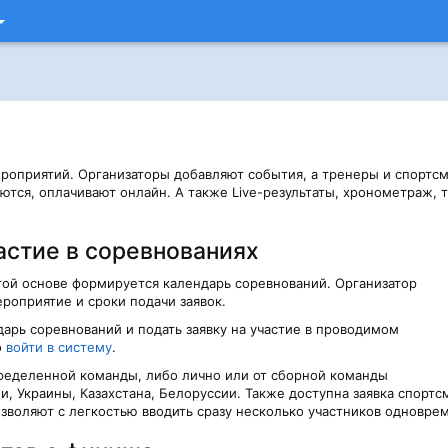
ероприятий. Организаторы добавляют события, а тренеры и спортс
ются, оплачивают онлайн. А также Live-результаты, хронометраж, 
астие в соревнованиях
той основе формируется календарь соревнований. Организатор
ероприятие и сроки подачи заявок.
арь соревнований и подать заявку на участие в проводимом
о
войти в систему
.
пределенной команды, либо лично или от сборной команды
и, Украины, Казахстана, Белоруссии. Также доступна заявка спортс
озволяют с легкостью вводить сразу несколько участников одновре