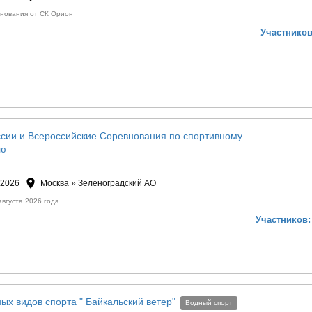
нования от СК Орион
Участников
ссии и Всероссийские Соревнования по спортивному
ию
 2026
Москва » Зеленоградский АО
 августа 2026 года
Участников:
ых видов спорта " Байкальский ветер"
Водный спорт