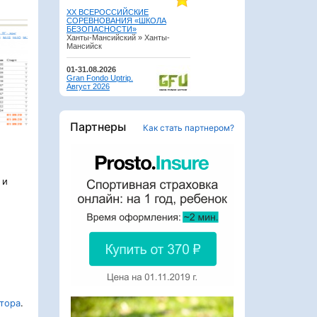
Партнеры
Как стать партнером?
 и
атора
.