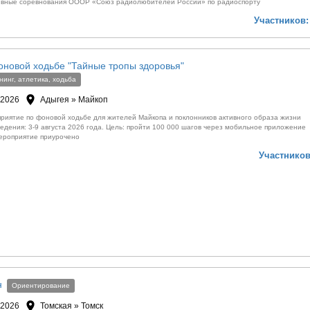
ивные соревнования ОООР «Союз радиолюбителей России» по радиоспорту
Участников:
новой ходьбе "Тайные тропы здоровья"
нинг, атлетика, ходьба
 2026
Адыгея » Майкоп
риятие по фоновой ходьбе для жителей Майкопа и поклонников активного образа жизни
едения: 3-9 августа 2026 года. Цель: пройти 100 000 шагов через мобильное приложение
Мероприятие приурочено
Участников
н
Ориентирование
 2026
Томская » Томск