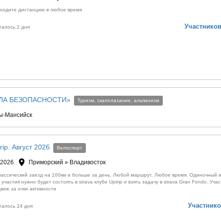
оходите дистанцию в любое время
Участников
талось 2 дня
ЛА БЕЗОПАСНОСТИ»
Туризм, скалолазание, альпинизм
ы-Мансийск
ip. Август 2026
Велоспорт
 2026
Приморский » Владивосток
Классический заезд на 100км и больше за день. Любой маршрут. Любое время. Одиночный 
 участия нужно будет состоять в strava клубе Uptrip и взять задачу в strava Gran Fondo. Уча
движ за очки активности
Участнико
талось 24 дня