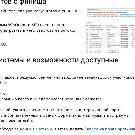
атов c финиша
лайн трансляцию результатов с финиша
м WinOrient и SFR event center.
, загрузить в него стартовый протокол
FAQ
.
истемы и возможности доступные
х. Также, предусмотрен легкий ввод ранее заявлявшихся участников
йла;
зом;
, помимо всего вышеперечисленного, вы сможете:
ваний, указывая их местоположение на интерактивной карте;
 список заявленных в разных форматах для загрузки в программы;
в режиме онлайн.
необходимо
войти в систему
, а затем подать
Запрос на права организ