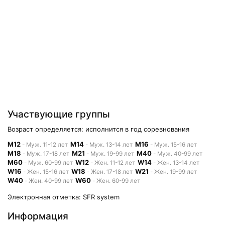
Участвующие группы
Возраст определяется: исполнится в год соревнования
M12
M14
M16
- Муж. 11-12 лет
- Муж. 13-14 лет
- Муж. 15-16 лет
M18
M21
M40
- Муж. 17-18 лет
- Муж. 19-99 лет
- Муж. 40-99 лет
M60
W12
W14
- Муж. 60-99 лет
- Жен. 11-12 лет
- Жен. 13-14 лет
W16
W18
W21
- Жен. 15-16 лет
- Жен. 17-18 лет
- Жен. 19-99 лет
W40
W60
- Жен. 40-99 лет
- Жен. 60-99 лет
Электронная отметка: SFR system
Информация