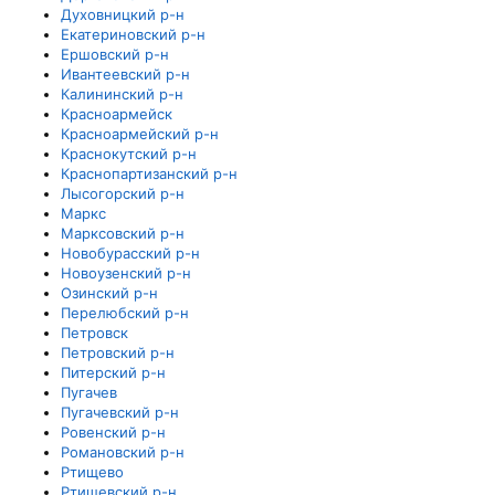
Духовницкий р-н
Екатериновский р-н
Ершовский р-н
Ивантеевский р-н
Калининский р-н
Красноармейск
Красноармейский р-н
Краснокутский р-н
Краснопартизанский р-н
Лысогорский р-н
Маркс
Марксовский р-н
Новобурасский р-н
Новоузенский р-н
Озинский р-н
Перелюбский р-н
Петровск
Петровский р-н
Питерский р-н
Пугачев
Пугачевский р-н
Ровенский р-н
Романовский р-н
Ртищево
Ртищевский р-н