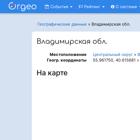
События
Рейтинг
О системе
Географические данные
»
Владимирская обл.
Владимирская обл.
Местоположение
Центральный округ
»
В
Геогр. координаты
55.961750, 40.615681
в 
На карте