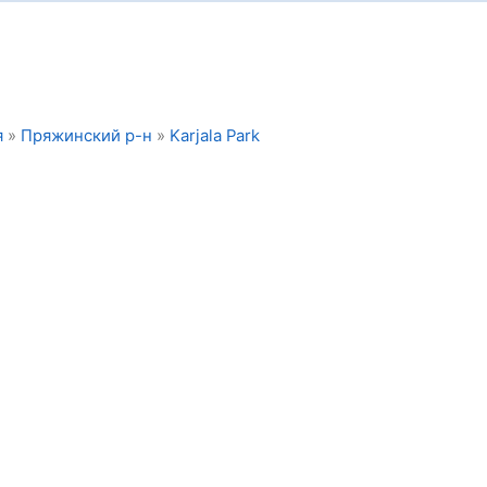
я
»
Пряжинский р-н
»
Karjala Park