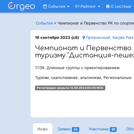
События
Рейтинг
О системе
События
»
Чемпионат и Первенство РК по спорт
16 сентября 2023 (сб)
Пряжинский, Karjala Park
Чемпионат и Первенство 
туризму "Дистанция-пешех
17.09. Длинные группы с ориентированием
Туризм, скалолазание, альпинизм, Региональные
Регистрация закрыта 13.09.2023 00:00 МСК
Инфо
Заявки
Участники
Обс
24
89