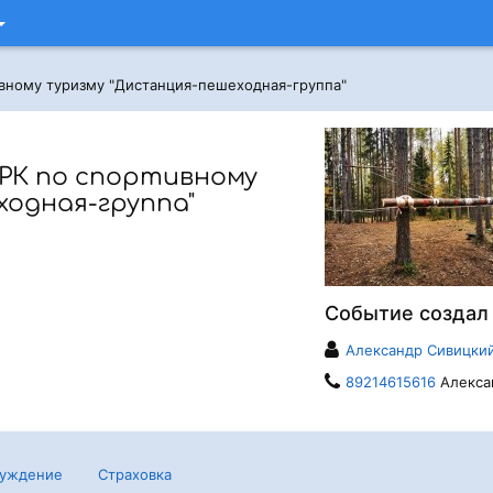
ивному туризму "Дистанция-пешеходная-группа"
РК по спортивному
одная-группа"
Событие создал
Александр Сивицки
89214615616
Алекса
уждение
Страховка